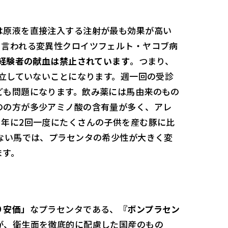
は原液を直接注入する注射が最も効果が高い
と言われる変異性クロイツフェルト・ヤコブ病
経験者の献血は禁止されています
。つまり、
確立していないことになります。週一回の受診
ども問題になります。飲み薬には馬由来のもの
のの方が多少アミノ酸の含有量が多く、アレ
、年に2回一度にたくさんの子供を産む豚に比
ない馬では、プラセンタの希少性が大きく変
ます。
り安価」
なプラセンタである、
『ボンプラセン
が、衛生面を徹底的に配慮した国産のもの