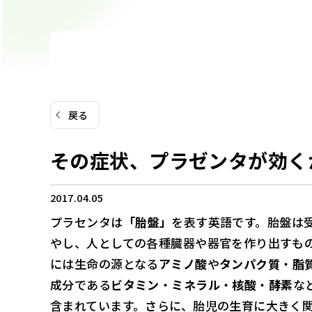
戻る
その症状、プラゼンタが効く
2017.04.05
プラセンタは
「胎盤」
を表す英語です。胎盤は受
やし、人としての各種臓器や器官を作り出すも
には生命の源となる
アミノ酸
や
タンパク質
・
脂
成分である
ビタミン
・
ミネラル
・
核酸
・
酵素
な
含まれています。さらに、胎児の生育に大きく