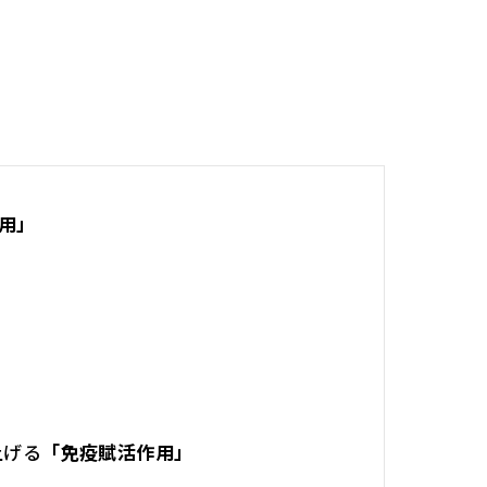
。
用」
上げる
「免疫賦活作用」