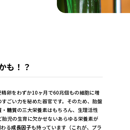
かも！？
精卵をわずか10ヶ月で60兆個もの細胞に増
のすごい力を秘めた器官です。そのため、胎盤
質
・
糖質
の三大栄養素はもちろん、生理活性
ど胎児の生育に欠かせないあらゆる栄養素が
関わる
成長因子
も持っています（これが、プラ