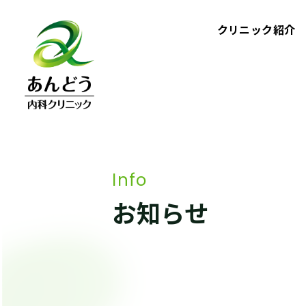
コ
ン
クリニック紹介
テ
ン
ツ
へ
ス
キ
ッ
Info
プ
お知らせ