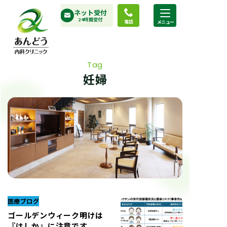
コ
ネット受付
ン
24時間受付
電話
テ
ン
ツ
Tag
へ
妊婦
ス
キ
ッ
プ
医療ブログ
ゴールデンウィーク明けは
『はしか』に注意です