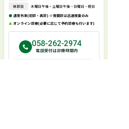
休診日
木曜日午後・土曜日午後・日曜日・祝日
●
通常外来(初診・再診) ※夜間診は迅速検査のみ
▲
オンライン診療(必要に応じて予約診療も行います)
058-262-2974
電話受付は診療時間内
ネット受付
24時間受付
TOP
クリニック紹介
院長紹介
診療内容