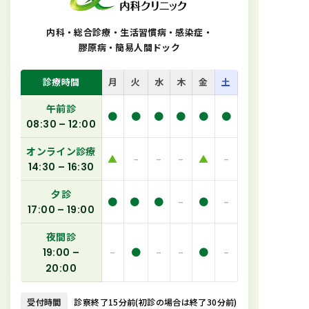
内科・総合診療・生活習慣病・感染症
・
膠原病・簡易人間ドック
診療時間
月
火
水
木
金
土
午前診
●
●
●
●
●
●
08:30 – 12:00
オンライン診療
▲
–
–
–
▲
–
14:30 – 16:30
夕診
●
●
●
–
●
–
17:00 – 19:00
夜間診
–
●
–
–
●
–
19:00 –
20:00
受付時間
診察終了15分前(初診の場合は終了30分前)