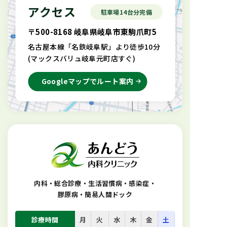
アクセス
駐車場14台分完備
〒500-8168 岐阜県岐阜市東駒爪町5
名古屋本線「名鉄岐阜駅」より徒歩10分
(マックスバリュ岐阜元町店すぐ)
Googleマップでルート案内
内科・総合診療・生活習慣病・感染症
・
膠原病・簡易人間ドック
診療時間
月
火
水
木
金
土