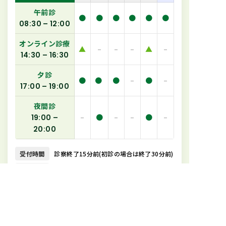
午前診
●
●
●
●
●
●
08:30 – 12:00
オンライン診療
▲
–
–
–
▲
–
14:30 – 16:30
夕診
●
●
●
–
●
–
17:00 – 19:00
夜間診
–
●
–
–
●
–
19:00 –
20:00
受付時間
診察終了15分前(初診の場合は終了30分前)
休診日
木曜日午後・土曜日午後・日曜日・祝日
●
通常外来(初診・再診) ※夜間診は迅速検査のみ
▲
オンライン診療(必要に応じて予約診療も行います)