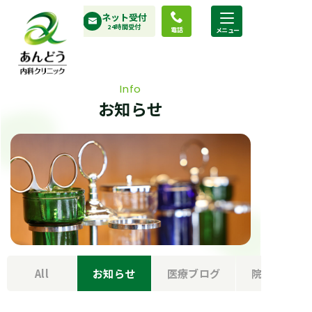
コ
ネット受付
ン
24時間受付
電話
テ
ン
ツ
Info
へ
お知らせ
ス
キ
ッ
プ
All
お知らせ
医療ブログ
院長の部屋