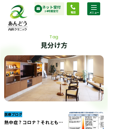
コ
ネット受付
ン
24時間受付
電話
テ
ン
ツ
Tag
へ
見分け方
ス
キ
ッ
プ
医療ブログ
熱中症？コロナ？それとも…