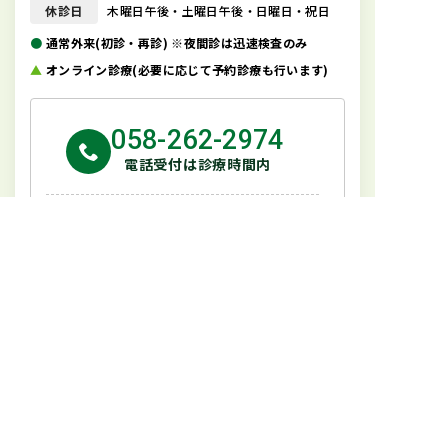
休診日
木曜日午後・土曜日午後・日曜日・祝日
●
通常外来(初診・再診) ※夜間診は迅速検査のみ
▲
オンライン診療(必要に応じて予約診療も行います)
058-262-2974
電話受付は診療時間内
ネット受付
24時間受付
TOP
クリニック紹介
院長紹介
診療内容