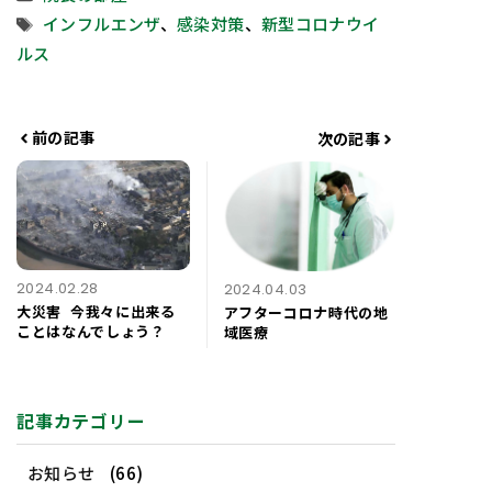
テ
タ
インフルエンザ
、
感染対策
、
新型コロナウイ
ゴ
グ
ルス
リ
ー
前の記事
次の記事
2024.02.28
2024.04.03
大災害 ―― 今我々に出来る
アフターコロナ時代の地
ことはなんでしょう？
域医療
記事カテゴリー
お知らせ
(66)