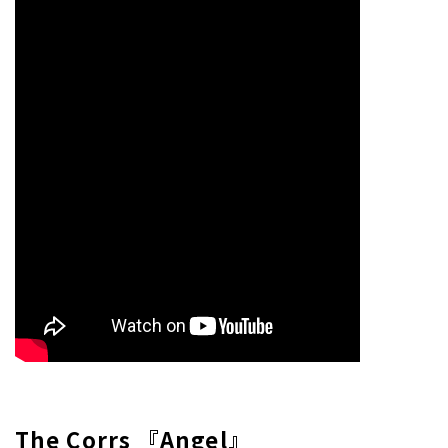
The Corrs 『Angel』