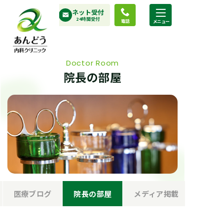
コ
ネット受付
ン
24時間受付
電話
テ
ン
ツ
Doctor Room
へ
院長の部屋
ス
キ
ッ
プ
医療ブログ
院長の部屋
メディア掲載