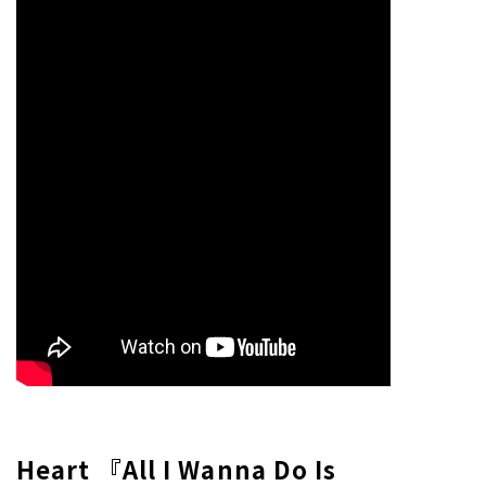
Heart 『All I Wanna Do Is