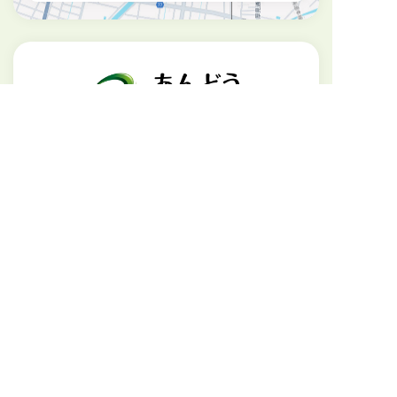
内科・総合診療・生活習慣病・感染症
・
膠原病・簡易人間ドック
診療時間
月
火
水
木
金
土
午前診
●
●
●
●
●
●
08:30 – 12:00
オンライン診療
▲
–
–
–
▲
–
14:30 – 16:30
夕診
●
●
●
–
●
–
17:00 – 19:00