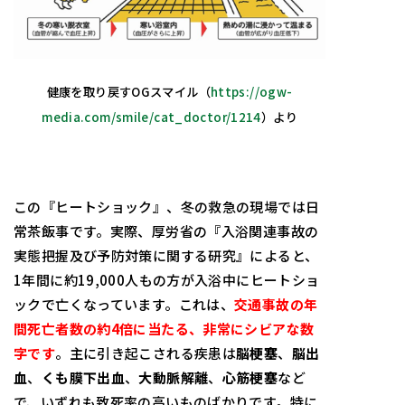
健康を取り戻すOGスマイル（
https://ogw-
media.com/smile/cat_doctor/1214
）より
この『ヒートショック』、冬の救急の現場では日
常茶飯事です。実際、厚労省の『入浴関連事故の
実態把握及び予防対策に関する研究』によると、
1年間に約19,000人もの方が入浴中にヒートショ
ックで亡くなっています。これは、
交通事故の年
間死亡者数の約4倍に当たる、非常にシビアな数
字です
。主に引き起こされる疾患は
脳梗塞
、
脳出
血
、
くも膜下出血
、
大動脈解離
、
心筋梗塞
など
で、いずれも致死率の高いものばかりです。特に