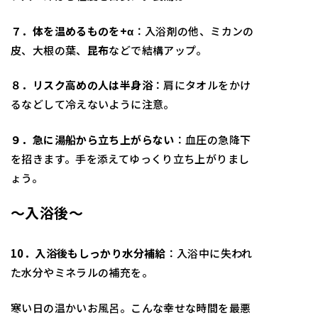
７．体を温めるものを+α
：入浴剤の他、ミカンの
皮、大根の葉、
昆布
などで結構アップ。
８．リスク高めの人は半身浴
：肩にタオルをかけ
るなどして冷えないように注意。
９．急に湯船から立ち上がらない
：血圧の急降下
を招きます。手を添えてゆっくり立ち上がりまし
ょう。
～入浴後～
10．入浴後もしっかり水分補給
：入浴中に失われ
た水分やミネラルの補充を。
寒い日の温かいお風呂。こんな幸せな時間を最悪