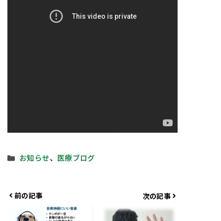
カ
お知らせ
、
医療ブログ
テ
ゴ
リ
前の記事
次の記事
ー