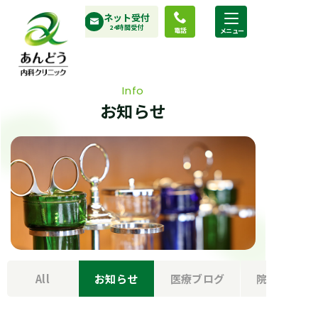
コ
ネット受付
ン
24時間受付
電話
テ
ン
ツ
Info
へ
お知らせ
ス
キ
ッ
プ
All
お知らせ
医療ブログ
院長の部屋