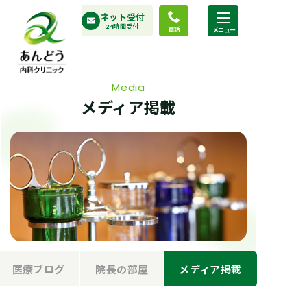
コ
ネット受付
ン
24時間受付
電話
テ
ン
ツ
Media
へ
メディア掲載
ス
キ
ッ
プ
医療ブログ
院長の部屋
メディア掲載