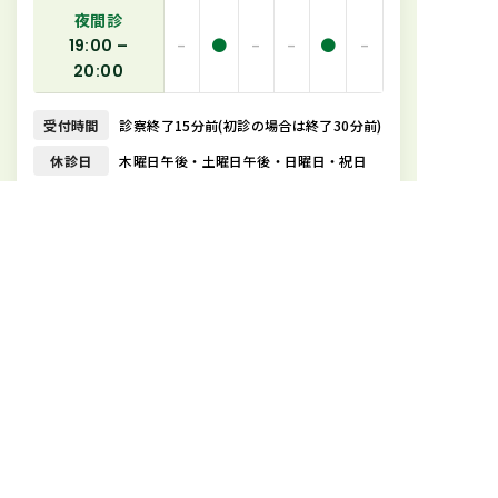
夜間診
–
●
–
–
●
–
19:00 –
20:00
受付時間
診察終了15分前(初診の場合は終了30分前)
休診日
木曜日午後・土曜日午後・日曜日・祝日
●
通常外来(初診・再診) ※夜間診は迅速検査のみ
▲
オンライン診療(必要に応じて予約診療も行います)
058-262-2974
電話受付は診療時間内
ネット受付
24時間受付