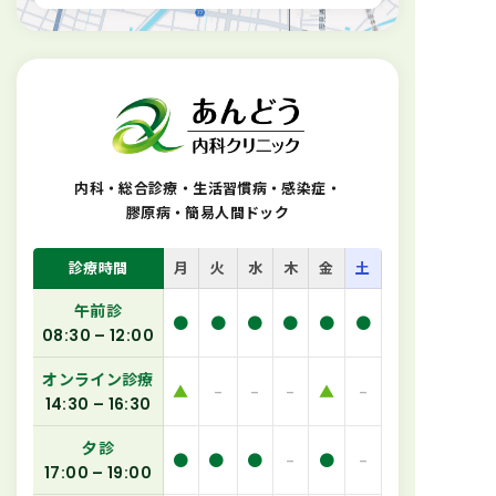
内科・総合診療・生活習慣病・感染症
・
膠原病・簡易人間ドック
診療時間
月
火
水
木
金
土
午前診
●
●
●
●
●
●
08:30 – 12:00
オンライン診療
▲
–
–
–
▲
–
14:30 – 16:30
夕診
●
●
●
–
●
–
17:00 – 19:00