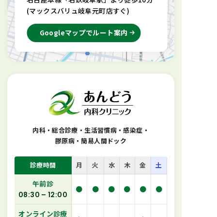
(マックスバリュ岐阜元町店すぐ)
Googleマップでルート案内
内科・総合診療・生活習慣病・感染症
・
膠原病・簡易人間ドック
診療時間
月
火
水
木
金
土
午前診
●
●
●
●
●
●
08:30 – 12:00
オンライン診療