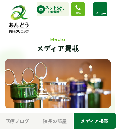
コ
ネット受付
ン
24時間受付
電話
テ
ン
ツ
Media
へ
メディア掲載
ス
キ
ッ
プ
医療ブログ
院長の部屋
メディア掲載