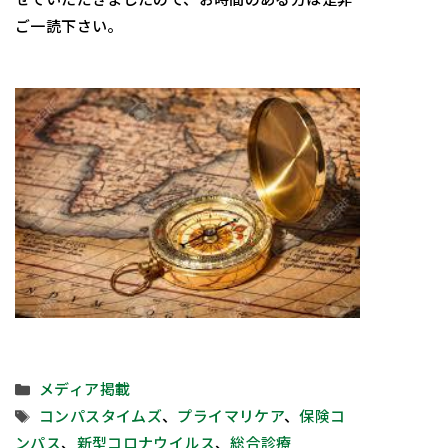
ご一読下さい。
カ
メディア掲載
テ
タ
コンパスタイムズ
、
プライマリケア
、
保険コ
ゴ
グ
ンパス
、
新型コロナウイルス
、
総合診療