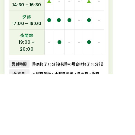
▲
–
–
–
▲
–
14:30 – 16:30
夕診
●
●
●
–
●
–
17:00 – 19:00
夜間診
–
●
–
–
●
–
19:00 –
20:00
受付時間
診察終了15分前(初診の場合は終了30分前)
休診日
木曜日午後・土曜日午後・日曜日・祝日
●
通常外来(初診・再診) ※夜間診は迅速検査のみ
▲
オンライン診療(必要に応じて予約診療も行います)
058-262-2974
電話受付は診療時間内