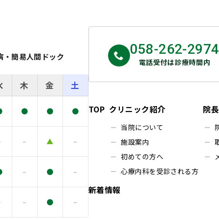
058-262-297
病・簡易人間ドック
電話受付は診療時間内
水
木
金
土
TOP
クリニック紹介
院
●
●
●
●
当院について
–
–
▲
–
施設案内
初めての方へ
心療内科を受診される方
●
–
●
–
新着情報
–
–
●
–