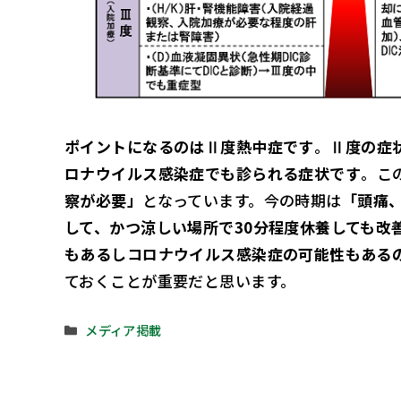
ポイントになるのはⅡ度熱中症です
。
Ⅱ度の症
ロナウイルス感染症でも診られる症状です
。こ
察が必要」
となっています。今の時期は
「頭痛
して、かつ涼しい場所で30分程度休養しても改
もあるしコロナウイルス感染症の可能性もある
ておくことが重要だと思います。
カ
メディア掲載
テ
ゴ
リ