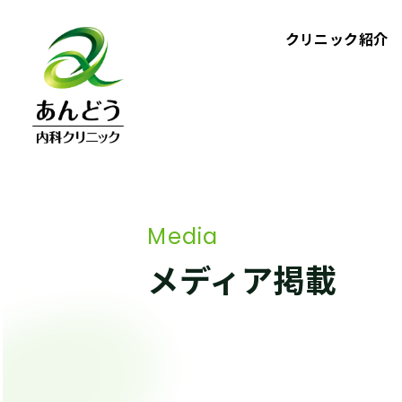
コ
ン
クリニック紹介
テ
ン
ツ
へ
ス
キ
ッ
Media
プ
メディア掲載