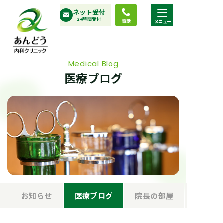
コ
ネット受付
ン
24時間受付
電話
テ
ン
ツ
Medical Blog
へ
医療ブログ
ス
キ
ッ
プ
お知らせ
医療ブログ
院長の部屋