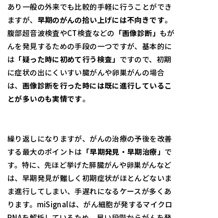
あり一般の外来でも比較的手軽に行うことができ
ますが、
早期のがんの拾い上げには不向きです
。
腹部超音波検査やCT検査などの
「画像診断」
もが
んを発見するための手段の一つですが、基本的に
は
「疑った時に初めて行う検査」
ですので、初期
に症状の出にくいすい臓がんや卵巣がんの場合
は、
画像診断を行った時には既に進行しているこ
とが多いのも実情です
。
繰り返しになりますが、がんの治療の予後を改善
する最大のポイントは
「早期発見・早期治療」
で
す。特に、先ほど挙げた膵臓がんや卵巣がんなど
は、早期発見が難しく初期症状がほとんどないま
ま進行してしまい、手遅れになるケースが多くあ
ります。miSignalは、がん細胞が発するマイクロ
RNAを解析しているため、早い段階からがんを発