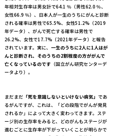
年相対生存率は男女計で64.1 ％（男性62.0 ％、
女性66.9 ％）、日本人が一生のうちにがんと診断
される確率は男性で65.5%、女性51.2%（2019
年データ）、がんで死亡する確率は男性で
26.2%、女性で17.7%（2021年データ）と報告
されています。実に、
一生のうちに
2
人に
1
人はが
んと診断され、そのうちの
2
割程度の方ががんで
亡くなっているのです
（国立がん研究センターデ
ータより）。
まだまだ
「死を意識しないといけない病気」
であ
るがんですが、これは、「どの段階でがんが発見
されるか」によって大きく変わってきます。ステ
ージ別の生存率をみると、どのがんもステージが
進むごとに生存率が下がっていくことが明らかで