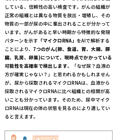
している、信頼性の高い検査です。がんの組織が
正常の組織とは異なる物質を放出・増殖し、その
物質の一部が尿の中に輩出されることが分かって
います。がんがあると早い時期から特徴的な発現
パターンを示す
「マイクロ
RNA
」
をAIで解析する
ことにより、
7
つ
のがん(肺、食道、胃、大腸、膵
臓、乳房、卵巣)について、現時点でかかっている
可能性を高確率で検出します
。「なぜ尿？血液の
方が確実じゃない？」と思われるかもしれません
が、尿から採取されるマイクロRNAは、血液から
採取されるマイクロRNAに比べ組織との相関が高
いことも分かっています。そのため、尿中マイク
ロRNAは現在の体の状態を見るのにより適してい
ると言えます。